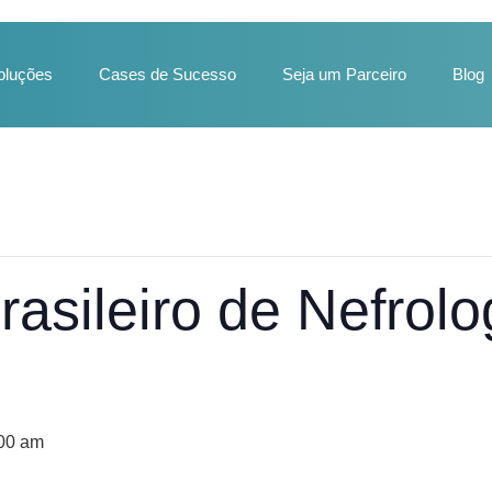
oluções
Cases de Sucesso
Seja um Parceiro
Blog
asileiro de Nefrolo
:00 am