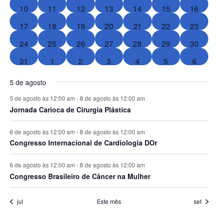
eventos
eventos
evento
eventos
eventos
eventos
evento
0
1
2
3
5
6
1
10
11
12
13
14
15
16
de
eventos
evento
eventos
eventos
eventos
eventos
evento
0
0
0
0
0
0
0
17
18
19
20
21
22
23
Evento
eventos
eventos
eventos
eventos
eventos
eventos
eventos
0
0
1
3
4
3
0
24
25
26
27
28
29
30
eventos
eventos
evento
eventos
eventos
eventos
eventos
0
0
1
2
2
2
0
31
1
2
3
4
5
6
eventos
eventos
evento
eventos
eventos
eventos
evento
5 de agosto
5 de agosto às 12:00 am
-
8 de agosto às 12:00 am
Jornada Carioca de Cirurgia Plástica
6 de agosto às 12:00 am
-
8 de agosto às 12:00 am
Congresso Internacional de Cardiologia DOr
6 de agosto às 12:00 am
-
8 de agosto às 12:00 am
Congresso Brasileiro de Câncer na Mulher
jul
Este mês
set