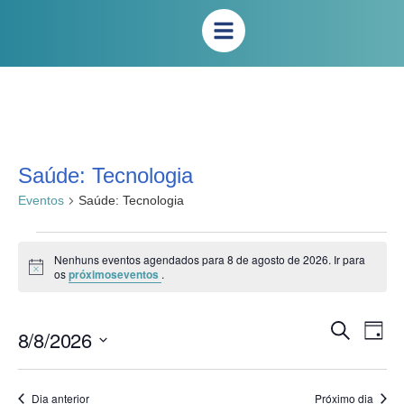
Saúde: Tecnologia
Eventos
Saúde: Tecnologia
Nenhuns eventos agendados para 8 de agosto de 2026. Ir para
Notice
os
próximoseventos
.
Na
Pesqui
Procurar
8/8/2026
Dia
eventos
do
e
Selecione
vis
a
naveg
Eve
data.
Dia anterior
Próximo dia