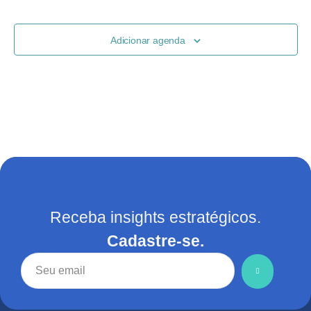
de
visuais
Adicionar agenda
de
Evento
Receba insights estratégicos.
Cadastre-se.