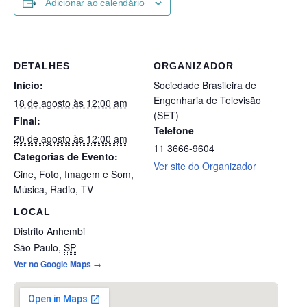
Adicionar ao calendário
DETALHES
ORGANIZADOR
Início:
Sociedade Brasileira de
Engenharia de Televisão
18 de agosto às 12:00 am
(SET)
Final:
Telefone
20 de agosto às 12:00 am
11 3666-9604
Categorias de Evento:
Ver site do Organizador
Cine
,
Foto
,
Imagem e Som
,
Música
,
Radio
,
TV
LOCAL
Distrito Anhembi
São Paulo
,
SP
Ver no Google Maps →