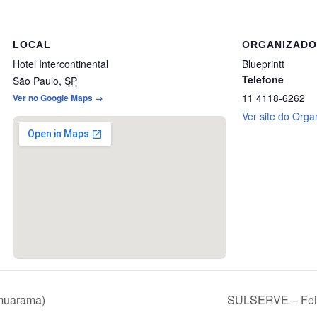
LOCAL
ORGANIZAD
Hotel Intercontinental
Blueprintt
Telefone
São Paulo
,
SP
11 4118-6262
Ver no Google Maps →
Ver site do Orga
muarama)
SULSERVE – Feira