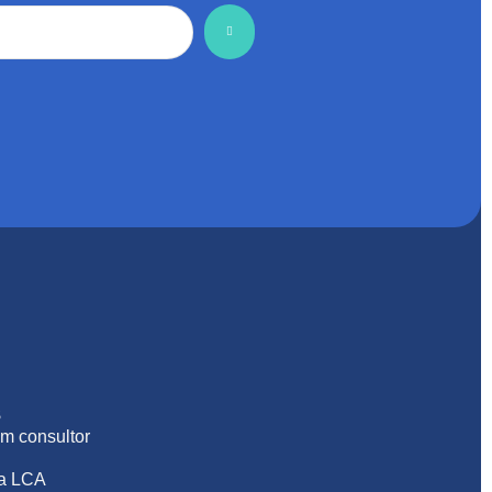
S
m consultor
na LCA