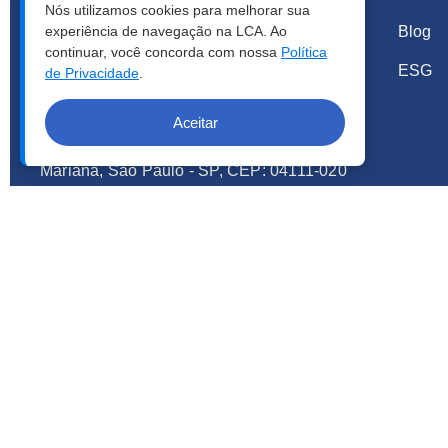
Nós utilizamos cookies para melhorar sua
Blog
experiência de navegação na LCA. Ao
Emergencial das 19h às 8h30
continuar, você concorda com nossa
Política
ESG
de Privacidade
.
Sábados, domingos e feriados:
atendimento emergencial 24hs
Aceitar
Rua Bartolomeu de Gusmão 290 - Vila
Mariana, São Paulo - SP, CEP: 04111-020
Tel: +55 11 3384.2800
COPYRIGHT © 2026 | LCA - TODOS OS DIREITOS RESERVA