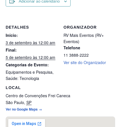
Adicionar ao calendário
DETALHES
ORGANIZADOR
Início:
RV Mais Eventos (RV+
Eventos)
3 de setembro às 12:00 am
Telefone
Final:
11 3888-2222
5 de setembro às 12:00 am
Ver site do Organizador
Categorias de Evento:
Equipamentos e Pesquisa
,
Saúde: Tecnologia
LOCAL
Centro de Convenções Frei Caneca
São Paulo
,
SP
Ver no Google Maps →