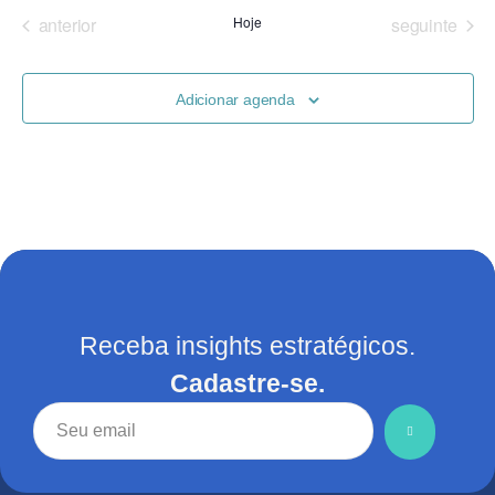
naveg
Eve
data.
Eventos
Eventos
anterior
Hoje
seguinte
de
visuais
Adicionar agenda
de
Evento
Receba insights estratégicos.
Cadastre-se.