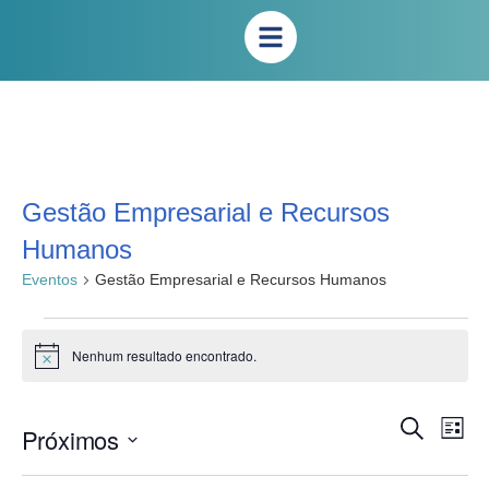
Gestão Empresarial e Recursos
Humanos
Eventos
Gestão Empresarial e Recursos Humanos
Nenhum resultado encontrado.
Notice
Na
Pesqui
Procurar
Próximos
Lista
eventos
do
e
Selecione
vis
a