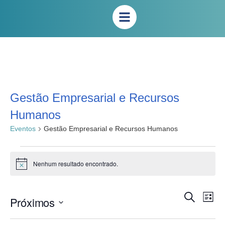
Gestão Empresarial e Recursos
Humanos
Eventos
Gestão Empresarial e Recursos Humanos
Nenhum resultado encontrado.
Notice
Na
Pesqui
Procurar
Próximos
Lista
eventos
do
e
Selecione
vis
a