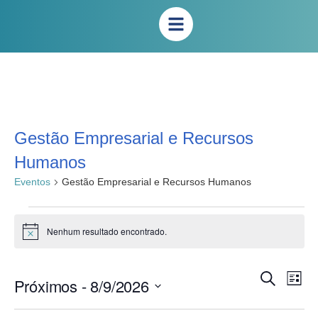
Gestão Empresarial e Recursos
Humanos
Eventos
Gestão Empresarial e Recursos Humanos
Nenhum resultado encontrado.
Notice
Na
Pesqui
Procurar
Próximos
 - 
8/9/2026
Lista
eventos
do
e
Selecione
vis
a