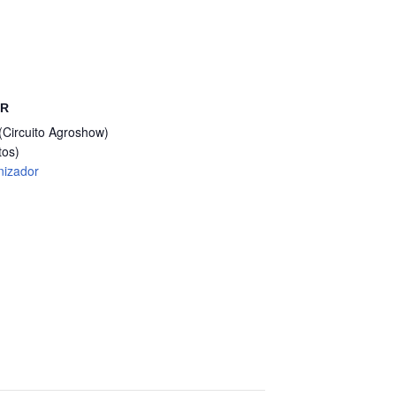
OR
(Circuito Agroshow)
tos)
nizador