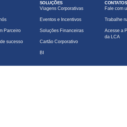
SOLUÇÕES
CONTATO
Viagens Corporativas
Fale com u
nós
Eventos e Incentivos
Trabalhe 
m Parceiro
Soluções Financeiras
Acesse a P
da LCA
de sucesso
Cartão Corporativo
BI