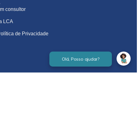
S
m consultor
na LCA
olítica de Privacidade
Verificada por