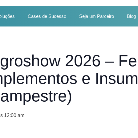
oluções
Cases de Sucesso
Seja um Parceiro
Blog
groshow 2026 – Fei
mplementos e Insum
ampestre)
às 12:00 am