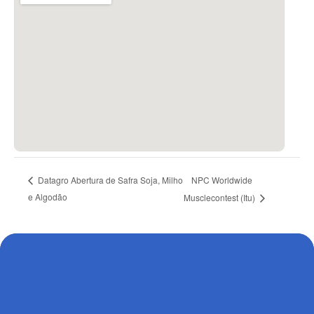
NPC Worldwide
Datagro Abertura de Safra Soja, Milho
e Algodão
Musclecontest (Itu)