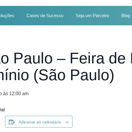
oluções
Cases de Sucesso
Seja um Parceiro
Blog
o Paulo – Feira de
ínio (São Paulo)
o às 12:00 am
ral
Adicionar ao calendário