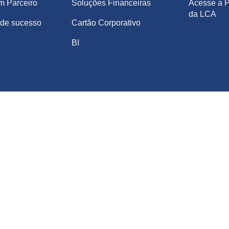
m Parceiro
Soluções Financeiras
Acesse a P
da LCA
de sucesso
Cartão Corporativo
BI
DOS