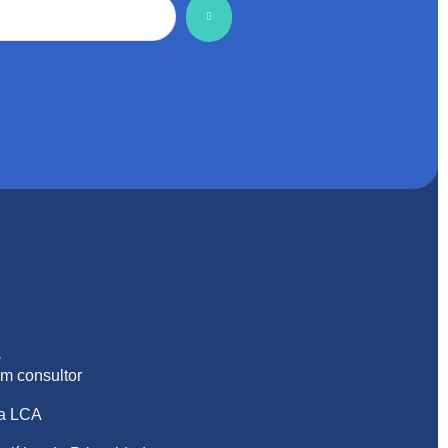
S
m consultor
na LCA