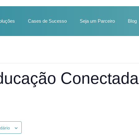
oluções
Cases de Sucesso
Seja um Parceiro
Blog
ducação Conectada
ndário