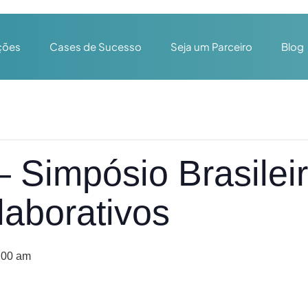
ções
Cases de Sucesso
Seja um Parceiro
Blog
Simpósio Brasilei
aborativos
:00 am