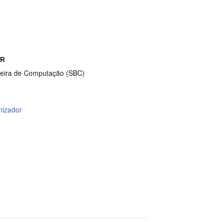
OR
leira de Computação (SBC)
nizador