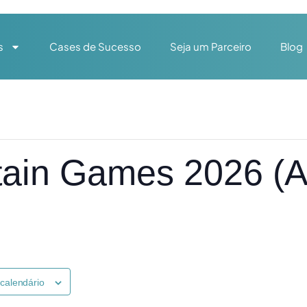
s
Cases de Sucesso
Seja um Parceiro
Blog
ain Games 2026 (At
 calendário