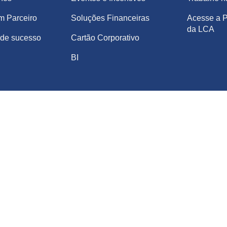
m Parceiro
Soluções Financeiras
Acesse a P
da LCA
de sucesso
Cartão Corporativo
BI