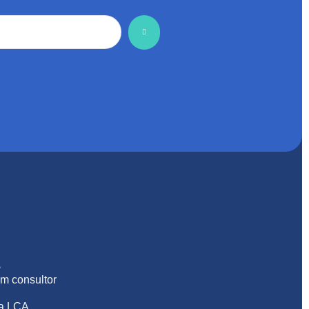
S
m consultor
na LCA