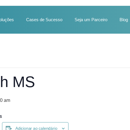
oluções
Cases de Sucesso
Seja um Parceiro
Blog
ch MS
00 am
s
Adicionar ao calendário