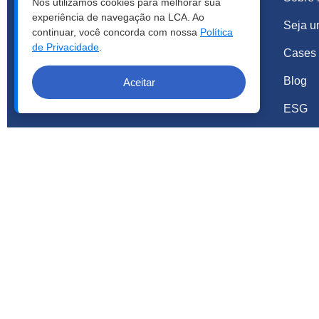
Nós utilizamos cookies para melhorar sua
experiência de navegação na LCA. Ao
De segunda a sexta das 8h30 às 19h
Seja u
continuar, você concorda com nossa
Política
de Privacidade
.
Emergencial das 19h às 8h30
Cases 
Blog
Aceitar
Sábados, domingos e feriados:
atendimento emergencial 24hs
ESG
Rua Bartolomeu de Gusmão 290 - Vila
Mariana, São Paulo - SP, CEP: 04111-020
Tel: +55 11 3384.2800