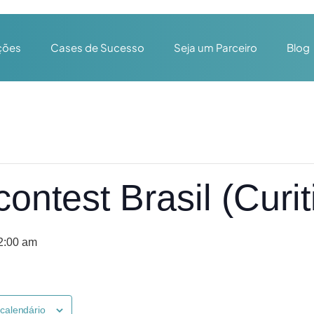
ções
Cases de Sucesso
Seja um Parceiro
Blog
ntest Brasil (Curiti
12:00 am
 calendário