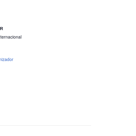
OR
ternacional
nizador