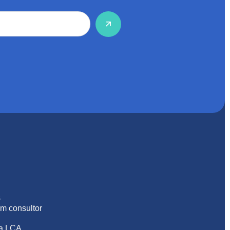
S
m consultor
na LCA