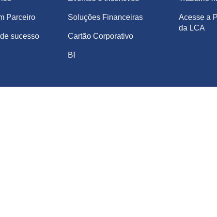
m Parceiro
Soluções Financeiras
Acesse a P
da LCA
de sucesso
Cartão Corporativo
BI