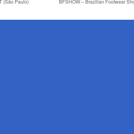
 (São Paulo)
BFSHOW – Brazilian Footwear Show