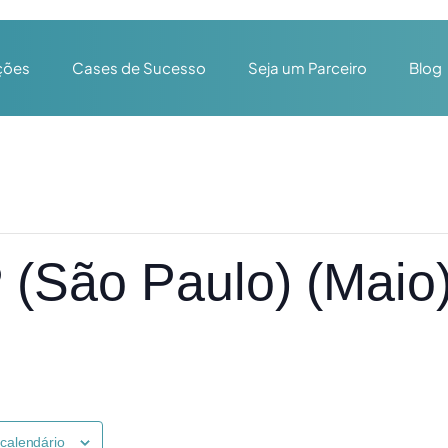
ções
Cases de Sucesso
Seja um Parceiro
Blog
 (São Paulo) (Maio
 calendário