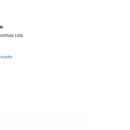
OR
ortivas Ltda
nizador