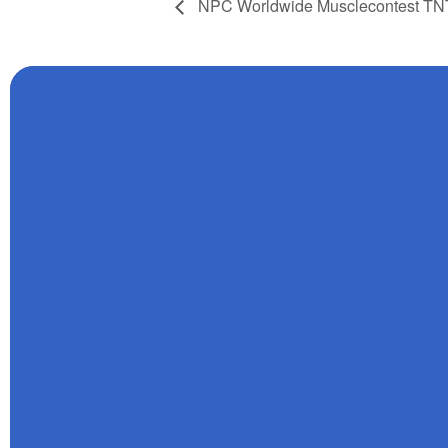
NPC Worldwide Musclecontest TNT