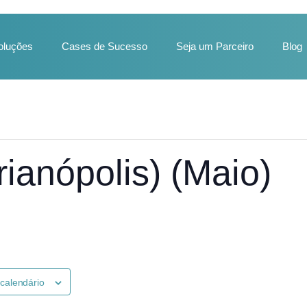
oluções
Cases de Sucesso
Seja um Parceiro
Blog
rianópolis) (Maio)
 calendário