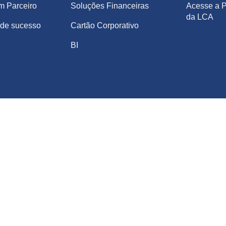
m Parceiro
Soluções Financeiras
Acesse a P
da LCA
de sucesso
Cartão Corporativo
BI
DOS