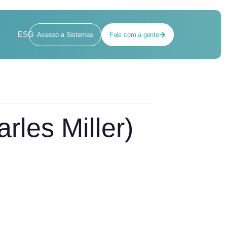
ESG
Acesso a Sistemas
Fale com a gente
rles Miller)