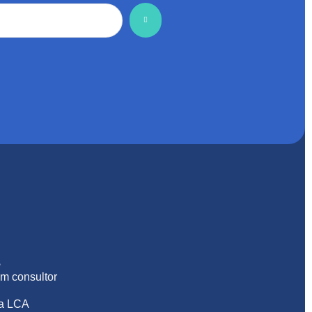
S
m consultor
na LCA