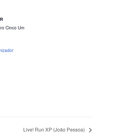
OR
tro Cinco Um
nizador
Live! Run XP (João Pessoa)