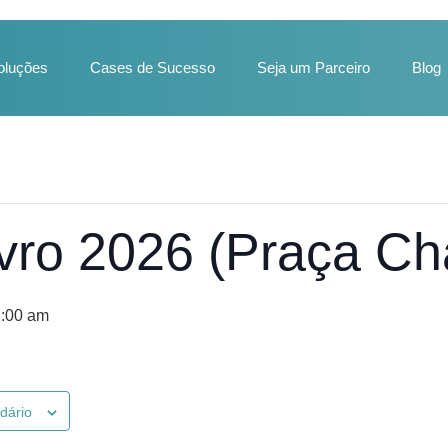
oluções
Cases de Sucesso
Seja um Parceiro
Blog
vro 2026 (Praça Cha
2:00 am
ndário