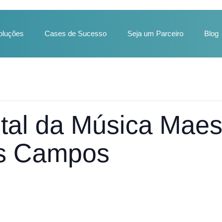
oluções
Cases de Sucesso
Seja um Parceiro
Blog
ital da Música Maes
es Campos