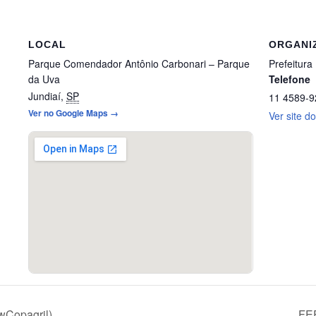
LOCAL
ORGANI
Parque Comendador Antônio Carbonari – Parque
Prefeitura
da Uva
Telefone
Jundiaí
,
SP
11 4589-9
Ver no Google Maps →
Ver site d
wCopagril)
FEF