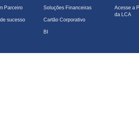
m Parceiro
Soluções Financeiras
Acesse a P
da LCA
de sucesso
Cartão Corporativo
BI