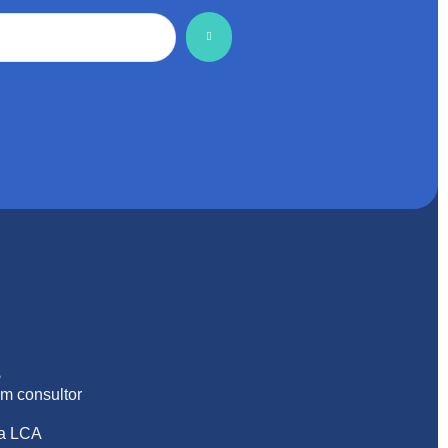
S
m consultor
na LCA