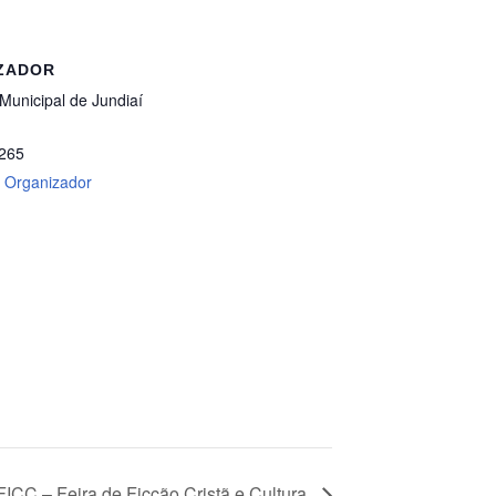
ZADOR
 Municipal de Jundiaí
265
o Organizador
ICC – Feira de Ficção Cristã e Cultura