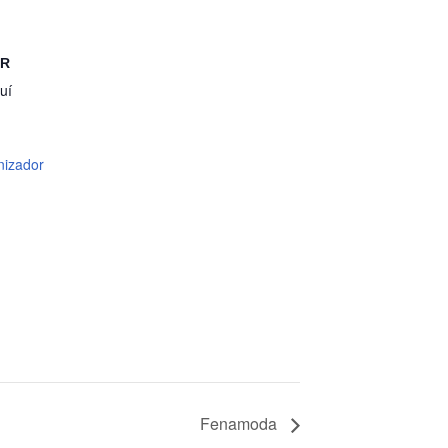
OR
uí
nizador
Fenamoda