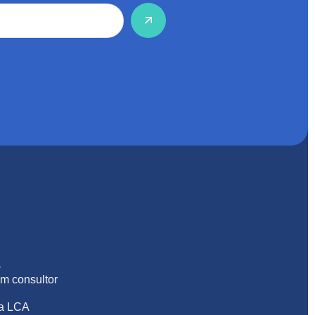
S
m consultor
na LCA