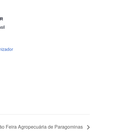
OR
sil
nizador
o Feira Agropecuária de Paragominas