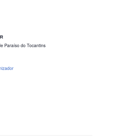
OR
de Paraíso do Tocantins
nizador