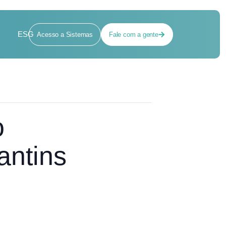
ESG
Acesso a Sistemas
Fale com a gente
o
antins