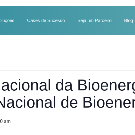
oluções
Cases de Sucesso
Seja um Parceiro
Blog
acional da Bioener
acional de Bioener
00 am