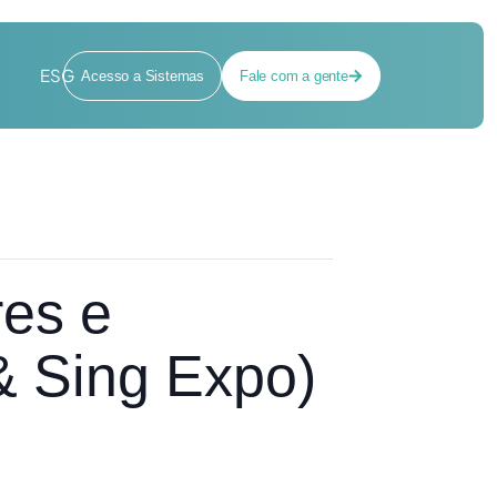
ESG
Acesso a Sistemas
Fale com a gente
es e
& Sing Expo)