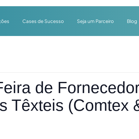
ções
Cases de Sucesso
Seja um Parceiro
Blog
ira de Fornecedor
 Têxteis (Comtex 