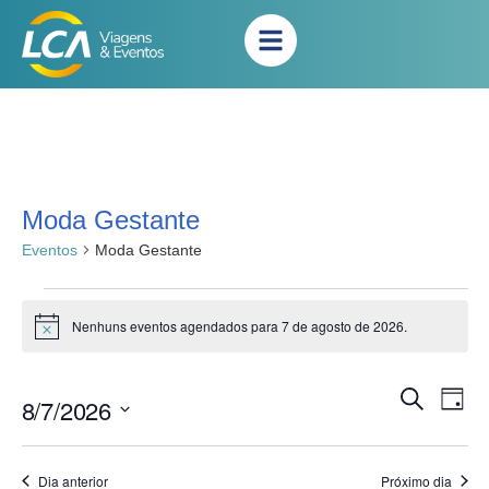
Moda Gestante
Eventos
Moda Gestante
Nenhuns eventos agendados para 7 de agosto de 2026.
Notice
Na
Pesqui
Procurar
8/7/2026
Dia
eventos
do
e
Selecione
vis
a
naveg
Eve
data.
Dia anterior
Próximo dia