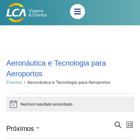
Aeronáutica e Tecnologia para
Aeroportos
Eventos
Aeronáutica e Tecnologia para Aeroportos
Nenhum resultado encontrado.
Notice
Na
Pesqui
Procurar
Próximos
Lista
eventos
do
e
Selecione
vis