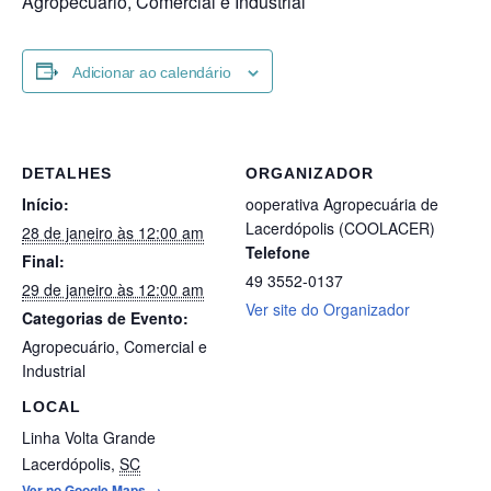
Agropecuário, Comercial e Industrial
Adicionar ao calendário
DETALHES
ORGANIZADOR
Início:
ooperativa Agropecuária de
Lacerdópolis (COOLACER)
28 de janeiro às 12:00 am
Telefone
Final:
49 3552-0137
29 de janeiro às 12:00 am
Ver site do Organizador
Categorias de Evento:
Agropecuário
,
Comercial e
Industrial
LOCAL
Linha Volta Grande
Lacerdópolis
,
SC
Ver no Google Maps →