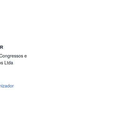
OR
 Congressos e
s Ltda
nizador