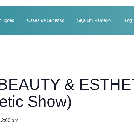
oluções
Cases de Sucesso
Seja um Parceiro
Blog
– BEAUTY & ESTH
etic Show)
 12:00 am