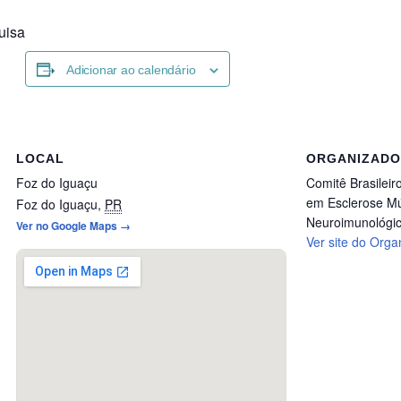
uisa
Adicionar ao calendário
LOCAL
ORGANIZAD
Foz do Iguaçu
Comitê Brasilei
em Esclerose Mú
Foz do Iguaçu
,
PR
Neuroimunológi
Ver no Google Maps →
Ver site do Orga