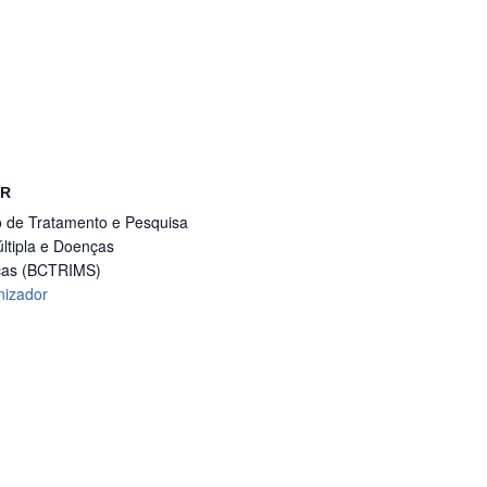
OR
ro de Tratamento e Pesquisa
ltipla e Doenças
cas (BCTRIMS)
nizador