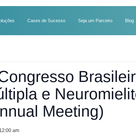
oluções
Cases de Sucesso
Seja um Parceiro
Blog
ongresso Brasileir
ltipla e Neuromieli
nual Meeting)
 12:00 am