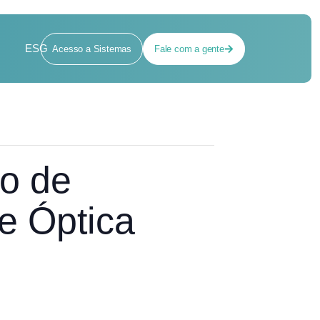
ESG
Acesso a Sistemas
Fale com a gente
o de
te Óptica