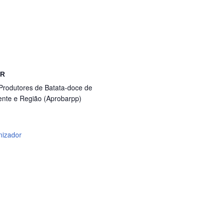
OR
Produtores de Batata-doce de
ente e Região (Aprobarpp)
nizador