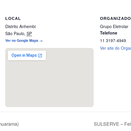
LOCAL
ORGANIZAD
Distrito Anhembi
Grupo Eletrolar
Telefone
São Paulo
,
SP
11 3197-4949
Ver no Google Maps →
Ver site do Orga
muarama)
SULSERVE – Feira