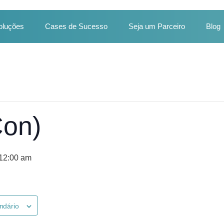
oluções
Cases de Sucesso
Seja um Parceiro
Blog
Con)
 12:00 am
ndário