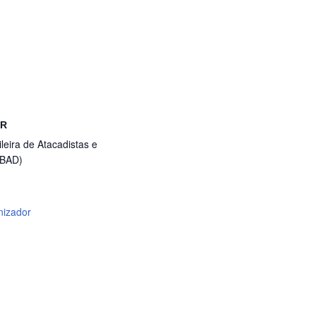
OR
leira de Atacadistas e
ABAD)
nizador