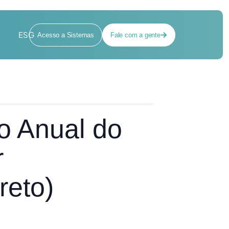
ESG
Acesso a Sistemas
Fale com a gente
o Anual do
r
reto)