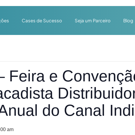
ções
Cases de Sucesso
Seja um Parceiro
Blog
 Feira e Convençã
cadista Distribuido
nual do Canal Indi
:00 am