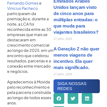
Emirados Árabes
Fernando Gomes
e
Unidos lançam visto
Vinicius Pacheco
participaram da
de cinco anos para
premiação e, durante a
múltiplas entradas: o
noite, a LCA foi
que muda para
reconhecida entre as 30
viajantes brasileiros?
empresas que mais se
destacaram em
27 julho, 2026
crescimento comercial
A Geração Z não quer
ao longo de 2025, em um
menos viagens de
encontro que celebrou
resultados, parcerias e a
incentivo. Ela quer
conexão entre mercado
mais significado.
e negócios.
27 julho, 2026
Agradecemos à Movida
SIGA NOSSAS
pelo reconhecimento e
REDES
pela parceria construída
ao longo de todos esses
anos.