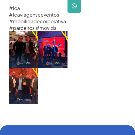
#lca
#lcaviagenseeventos
#mobilidadecorporativa
#parceiros #movida