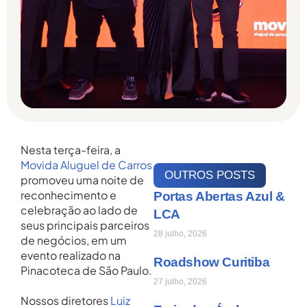
Nesta terça-feira, a
Movida Aluguel de Carros
OUTROS POSTS
promoveu uma noite de
reconhecimento e
Portas Abertas Azul &
celebração ao lado de
LCA
seus principais parceiros
28 julho, 2026
de negócios, em um
evento realizado na
Roadshow Curitiba
Pinacoteca de São Paulo.
27 julho, 2026
Nossos diretores
Luiz