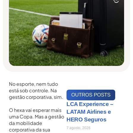
No esporte, nem tudo
está sob controle. Na
OUTROS POSTS
gestão corporativa, sim.
LCA Experience –
O hexa vai esperar mais
LATAM Airlines e
uma Copa. Mas a gestão
HERO Seguros
da mobilidade
7 agosto, 2026
corporativa da sua