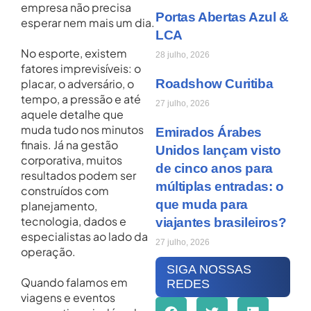
empresa não precisa
Portas Abertas Azul &
esperar nem mais um dia.
LCA
No esporte, existem
28 julho, 2026
fatores imprevisíveis: o
placar, o adversário, o
Roadshow Curitiba
tempo, a pressão e até
27 julho, 2026
aquele detalhe que
muda tudo nos minutos
Emirados Árabes
finais. Já na gestão
Unidos lançam visto
corporativa, muitos
de cinco anos para
resultados podem ser
múltiplas entradas: o
construídos com
que muda para
planejamento,
tecnologia, dados e
viajantes brasileiros?
especialistas ao lado da
27 julho, 2026
operação.
SIGA NOSSAS
Quando falamos em
REDES
viagens e eventos