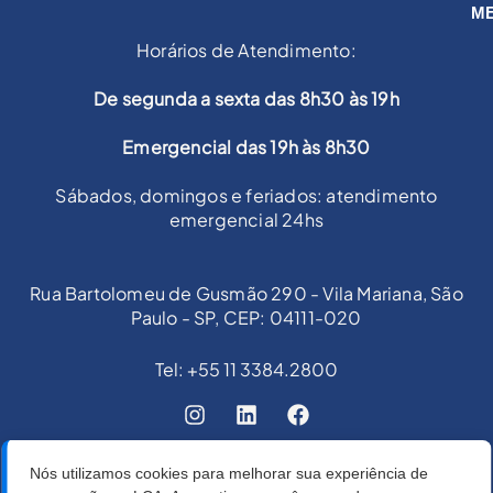
M
Horários de Atendimento:
De segunda a sexta das 8h30 às 19h
Emergencial das 19h às 8h30
Sábados, domingos e feriados: atendimento
emergencial 24hs
Rua Bartolomeu de Gusmão 290 - Vila Mariana, São
Paulo - SP, CEP: 04111-020
Tel: +55 11 3384.2800
Nós utilizamos cookies para melhorar sua experiência de