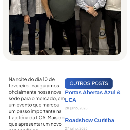
Na noite do dia 10 de
OUTROS POSTS
fevereiro, inauguramos
oficialmente nossa nova
Portas Abertas Azul &
sede para o mercado, em
LCA
um evento que marcou
28 julho, 2026
um passo importante na
trajetória da LCA. Mais do
Roadshow Curitiba
que apresentar um novo
27 julho, 2026