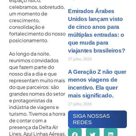
espaço físico,
celebramos, sobretudo,
Emirados Árabes
um momento de
Unidos lançam visto
crescimento,
consolidação e
de cinco anos para
fortalecimento do nosso
múltiplas entradas: o
posicionamento.
que muda para
viajantes brasileiros?
Ao longo da noite,
reunimos convidados
27 julho, 2026
que fazem parte do
A Geração Z não quer
nosso dia a dia e que
menos viagens de
representam muito mais
do que parceiros: são
incentivo. Ela quer
grandes nomes do setor
mais significado.
e protagonistas da
27 julho, 2026
indústria de viagens e
turismo. Tivemos a honra
SIGA NOSSAS
de contar com a
REDES
presença da Delta Air
Lines, Azul Linhas Aéreas,