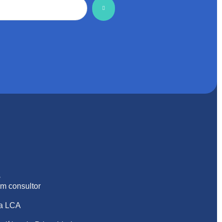
S
m consultor
na LCA