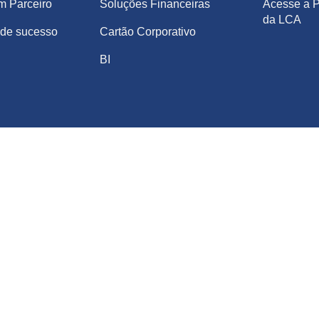
m Parceiro
Soluções Financeiras
Acesse a P
da LCA
de sucesso
Cartão Corporativo
BI
DOS