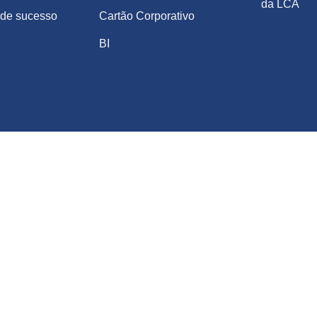
da LCA
de sucesso
Cartão Corporativo
BI