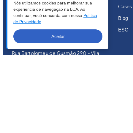
Nós utilizamos cookies para melhorar sua
De segunda a sexta das 8h30 às 19h
Cases 
experiência de navegação na LCA. Ao
continuar, você concorda com nossa
Política
Blog
Emergencial das 19h às 8h30
de Privacidade
.
ESG
Sábados, domingos e feriados:
Aceitar
atendimento emergencial 24hs
Rua Bartolomeu de Gusmão 290 - Vila
Mariana, São Paulo - SP, CEP: 04111-020
Tel: +55 11 3384.2800