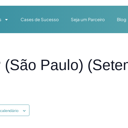
s
Cases de Sucesso
Seja um Parceiro
Blog
 (São Paulo) (Sete
 calendário