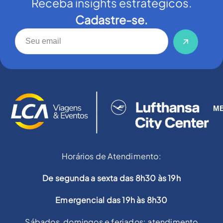
Receba insights estratégicos.
Cadastre-se.
M
Horários de Atendimento:
De segunda a sexta das 8h30 às 19h
Emergencial das 19h às 8h30
Sábados, domingos e feriados: atendimento