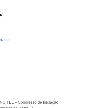
OR
nizador
INCITEL – Congresso de Iniciação
entífica da Inatel