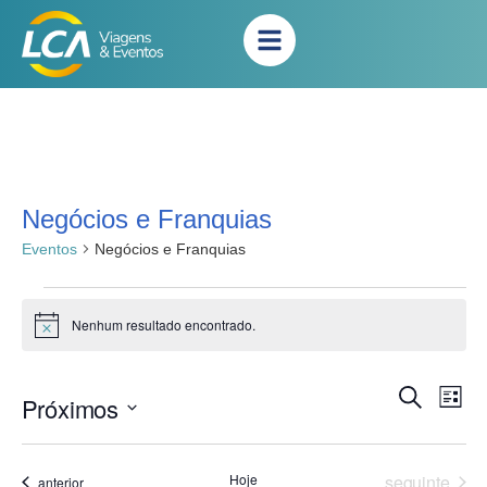
Negócios e Franquias
Eventos
Negócios e Franquias
Nenhum resultado encontrado.
Notice
Na
Pesqui
Procurar
Próximos
Lista
eventos
do
e
Selecione
vis
a
naveg
Eve
data.
Eventos
Hoje
seguinte
Eventos
anterior