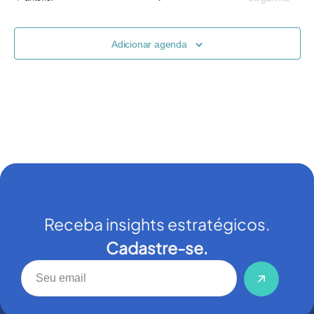
de
visuais
Adicionar agenda
de
Evento
Receba insights estratégicos.
Cadastre-se.