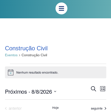
Construção Civil
Eventos
Construção Civil
Nenhum resultado encontrado.
Notice
Na
Pesqui
Procurar
Próximos
 - 
8/8/2026
Lista
eventos
do
e
Selecione
vis
a
naveg
Eve
data.
Eventos
anterior
Hoje
Eventos
seguinte