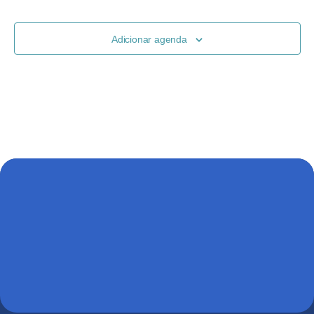
de
visuais
Adicionar agenda
de
Evento