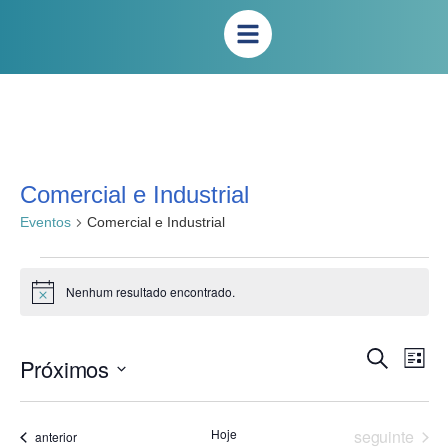
Comercial e Industrial
Eventos
Comercial e Industrial
Nenhum resultado encontrado.
Notice
Na
Pesqui
Procurar
Próximos
Lista
eventos
do
e
Selecione
vis
a
naveg
Eve
data.
Eventos
Hoje
seguinte
Eventos
anterior