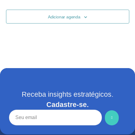
de
visuais
Adicionar agenda
de
Evento
Receba insights estratégicos.
Cadastre-se.