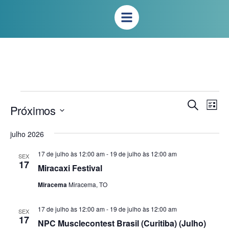
Na
Pesqui
Procurar
Próximos
Lista
eventos
do
e
Selecione
vis
a
julho 2026
naveg
Eve
data.
17 de julho às 12:00 am
-
19 de julho às 12:00 am
SEX
de
17
Miracaxi Festival
visuais
Miracema
Miracema, TO
de
17 de julho às 12:00 am
-
19 de julho às 12:00 am
SEX
Evento
17
NPC Musclecontest Brasil (Curitiba) (Julho)